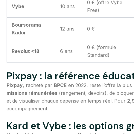
0 € (offre Vybe
Vybe
10 ans
Free)
Boursorama
12 ans
0 €
Kador
0 € (formule
Revolut <18
6 ans
Standard)
Pixpay : la référence éduca
Pixpay
, racheté par
BPCE
en 2022, reste l’offre la plu
missions rémunérées
(rangement, devoirs), de bloquer
et de visualiser chaque dépense en temps réel. Pour
2,
accompagnement.
Kard et Vybe : les options g