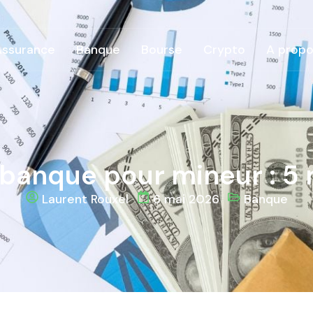
Assurance
Banque
Bourse
Crypto
A propo
banque pour mineur : 5 m
Laurent Rouxel
6 mai 2026
Banque