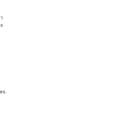
rs
es
nes
.