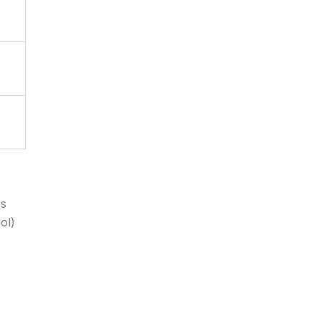
es
ol)