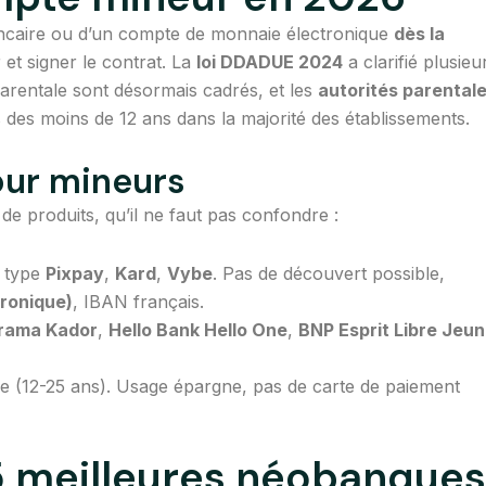
ancaire ou d’un compte de monnaie électronique
dès la
 et signer le contrat. La
loi DDADUE 2024
a clarifié plusieu
parentale sont désormais cadrés, et les
autorités parental
des moins de 12 ans dans la majorité des établissements.
our mineurs
de produits, qu’il ne faut pas confondre :
type
Pixpay
,
Kard
,
Vybe
. Pas de découvert possible,
ronique)
, IBAN français.
rama Kador
,
Hello Bank Hello One
,
BNP Esprit Libre Jeu
e (12-25 ans). Usage épargne, pas de carte de paiement
 5 meilleures néobanques