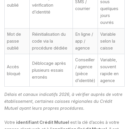
SMS /
sous
oublié
vérification
courrier
quelques
d’identité
jours
ouvrés
Mot de
Réinitialisation du
En ligne /
Variable
passe
code via la
app /
selon la
oublié
procédure dédiée
agence
caisse
Conseiller
Variable,
Déblocage après
Accès
/ agence
souvent
plusieurs essais
bloqué
(pièce
rapide en
erronés
d’identité)
agence
Délais et canaux indicatifs 2026, à vérifier auprès de votre
établissement, certaines caisses régionales du Crédit
Mutuel ayant leurs propres procédures.
Votre
identifiant Crédit Mutuel
est la clé d’accès à votre