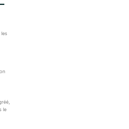
-
, les
ion
gréé,
s le