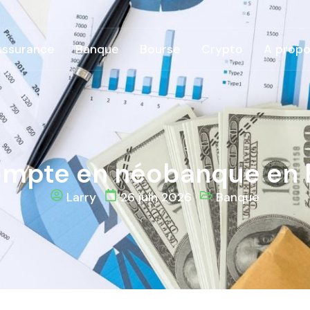
Assurance
Banque
Bourse
Crypto
A propo
ompte en néobanque en 
Larry
26 juin 2026
Banque