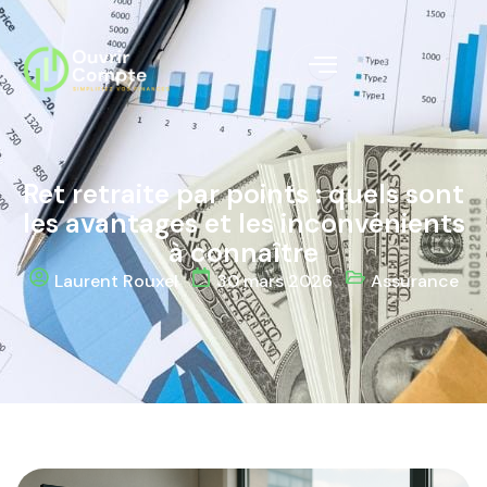
Ret retraite par points : quels sont
les avantages et les inconvénients
à connaître
Laurent Rouxel
30 mars 2026
Assurance