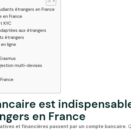
udiants étrangers en France
e en France
et KYC
 adaptées aux étrangers
nts étrangers
en ligne
s
s Erasmus
gestion multi-devises
 France
ncaire est indispensabl
angers en France
ratives et financières passent par un compte bancaire
. 