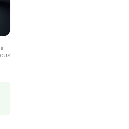
 à
CROUS