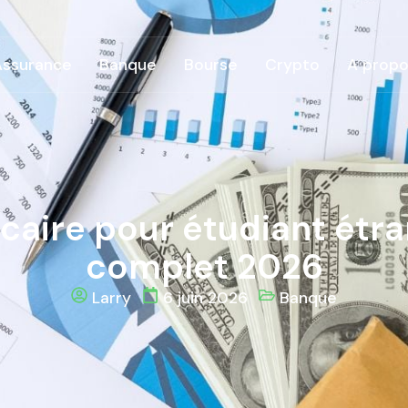
Assurance
Banque
Bourse
Crypto
A propo
aire pour étudiant étra
complet 2026
Larry
6 juin 2026
Banque