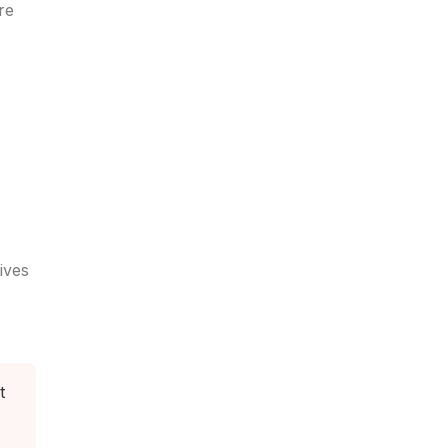
re
ives
t