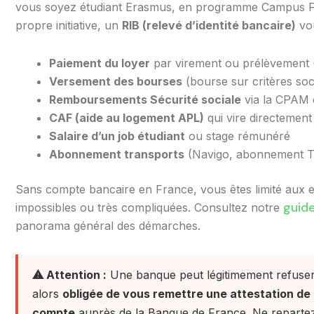
vous soyez étudiant Erasmus, en programme Campus Fr
propre initiative, un
RIB (relevé d’identité bancaire)
vou
Paiement du loyer
par virement ou prélèvement 
Versement des bourses
(bourse sur critères soc
Remboursements Sécurité sociale
via la CPAM o
CAF (aide au logement APL)
qui vire directement
Salaire d’un job étudiant
ou stage rémunéré
Abonnement transports
(Navigo, abonnement T
Sans compte bancaire en France, vous êtes limité aux 
guide
impossibles ou très compliquées. Consultez notre
panorama général des démarches.
⚠ Attention :
Une banque peut légitimement refuser 
alors
obligée de vous remettre une attestation de
compte
auprès de la Banque de France. Ne repartez j